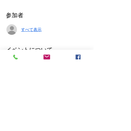
参加者
すべて表示
イベントについて
2024 / 7 / 23 (Tue) @下北沢THREE
OPEN:18:00 START:19:00
TICKET:￥2500+1Drinnk
天国姑娘
Injury tape
CheChe
さらに表示