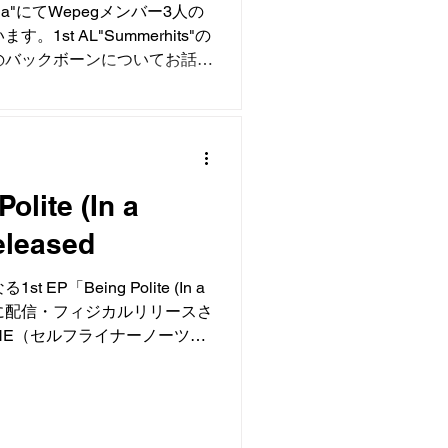
Media"にてWepegメンバー3人の
st AL"Summerhits"の
のバックボーンについてお話し
らどうぞお読みください。
.com/latest-articles/summer-is-
ng-started-with-debut-album-
olite (In a
leased
P「Being Polite (In a
2/20に配信・フィジカルリリースさ
INE（セルフライナーノーツ、
付き）、ステッカー、CDがセ