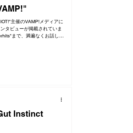
VAMP!"
RIOT!"主催のVAMP!メディアに
のインタビューが掲載されていま
merhits"まで、満遍なくお話しし
ひお読みください。
n/ncbb94273f86d
t Instinct