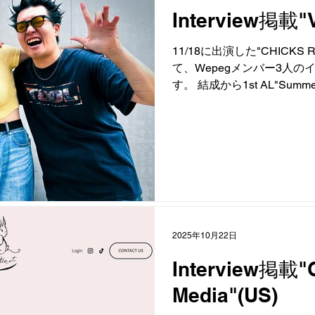
Interview掲載"
11/18に出演した"CHICKS 
て、Wepegメンバー3人
す。 結成から1st AL"Sum
ました。 下記リンクからぜ
https://note.com/gogovamp/
2025年10月22日
Interview掲載"Gu
Media"(US)