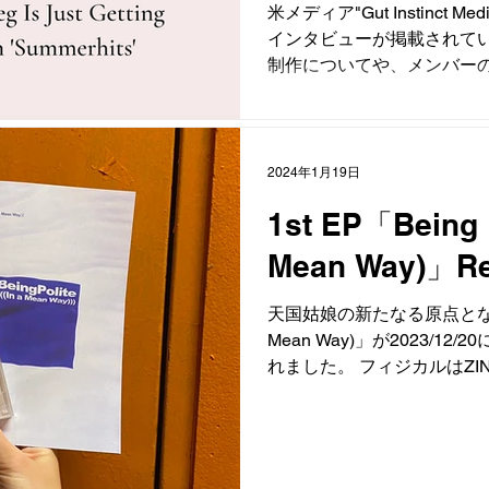
米メディア"Gut Instinct 
インタビューが掲載されています。1
制作についてや、メンバー
しています。 下記リンクか
https://www.gutinstinctmedia
over-but-wepeg-is-just-getti
summerhits
2024年1月19日
1st EP「Being P
Mean Way)」Re
天国姑娘の新たなる原点となる1st E
Mean Way)」が2023/1
れました。 フィジカルはZ
インタビュー、歌詞・対訳
ットになっていま...