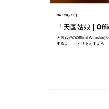
2023年6月17日
「天国姑娘 | Off
天国姑娘のOfficial Webs
するよ！！ とりあえずよろし