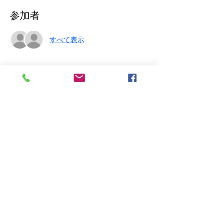
参加者
すべて表示
イベントについて
2024.5.2(Thu)
「FAM vol.257」
＠下北沢近松
ACT
JUANAFAN CLUB
SAIHATE
このイベントをシェア