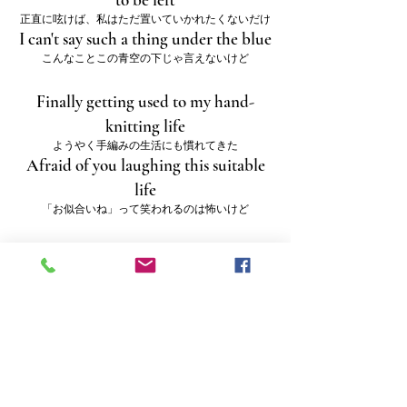
正直に呟けば、私はただ置いていかれたくないだけ
I can't say such a thing under the blue
こんなことこの青空の下じゃ言えないけど
Finally getting used to my hand-
knitting life
ようやく手編みの生活にも慣れてきた
Afraid of you laughing this suitable
life
「お似合いね」って笑われるのは怖いけど
Cheap, but not bad, good
安いけど悪くない、むしろ良いよ
Keep me in my own way
私は私の道を行かせて
Cheap, but not bad, good
安いけど悪くない、むしろ良いよ
Feels like getting further away
なんだか離れていくみたい