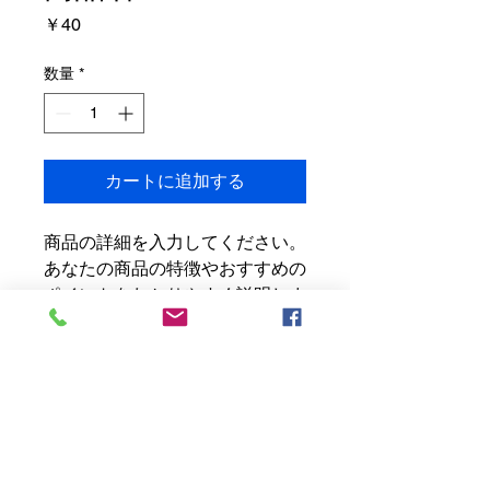
価
￥40
格
数量
*
カートに追加する
商品の詳細を入力してください。
あなたの商品の特徴やおすすめの
ポイントをわかりやすく説明しま
しょう。
商品情報
商品の詳細を入力してください。サイ
返品・返金ポリシー
ズ、素材、取扱説明に加え、商品の特
徴やおすすめのポイントなどを説明し